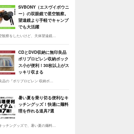
SVBONY（エスヴイボウニ
ー）の双眼鏡で星空観察。
望遠鏡より手軽でキャンプ
でも大活躍
空観察をしたいけど、天体望遠鏡…
CDとDVD収納に無印良品
ポリプロピレン収納ボック
ス小が便利！30枚以上がス
ッキリ収まる
良品の『ポリプロピレン 収納ボ…
暑い夏を乗り切る便利なキ
ッチングッズ！快適に麺料
理を作れる道具7選
キッチングッズで、暑い夏の麺料…