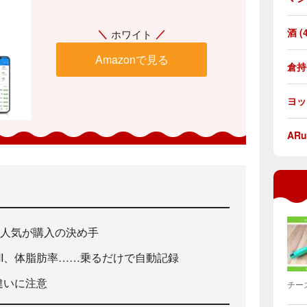
酒 (
ホワイト
Kungix 体重計 体脂肪計 体組
成計 Bluetooth スマホ連動 ヘ
倉持由
ルスメーター
ヨッピ
ARu
での人気が購入の決め手
MI、体脂肪率……乗るだけで自動記録
違いに注意
チー