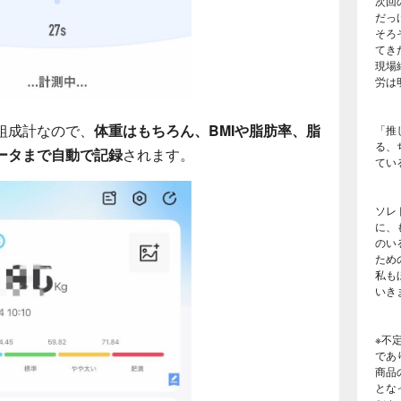
次回
だっ
そろ
てき
現場
労は
組成計なので、
体重はもちろん、BMIや脂肪率、脂
「推
る、
ータまで自動で記録
されます。
てい
ソレ
に、
のい
ため
私も
いき
※不
であ
商品
とな