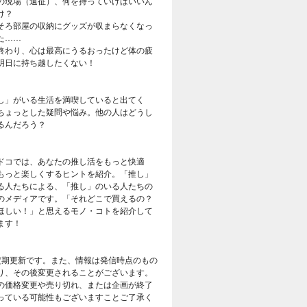
の現場（遠征）、何を持っていけばいいん
け？
そろ部屋の収納にグッズが収まらなくなっ
た……
終わり、心は最高にうるおったけど体の疲
明日に持ち越したくない！
し」がいる生活を満喫していると出てく
ちょっとした疑問や悩み。他の人はどうし
るんだろう？
ドコでは、あなたの推し活をもっと快適
もっと楽しくするヒントを紹介。「推し」
る人たちによる、「推し」のいる人たちの
のメディアです。「それどこで買えるの？
ほしい！」と思えるモノ・コトを紹介して
ます！
定期更新です。また、情報は発信時点のもの
り、その後変更されることがございます。
の価格変更や売り切れ、または企画が終了
っている可能性もございますことご了承く