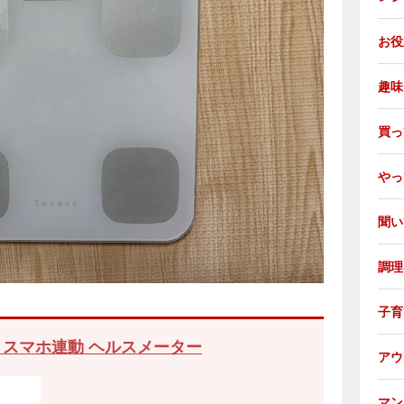
お役立
趣味 
買っ
やっ
聞い
調理器
子育て
ooth スマホ連動 ヘルスメーター
アウ
マン